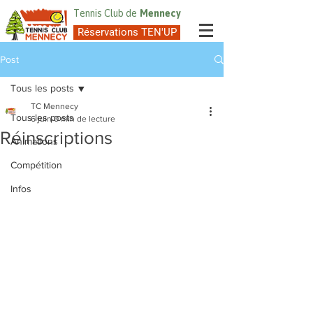
Tennis Club de
Mennecy
Réservations TEN'UP
Post
Tous les posts
TC Mennecy
Tous les posts
6 juin
0 min de lecture
Réinscriptions
Animations
Compétition
Infos