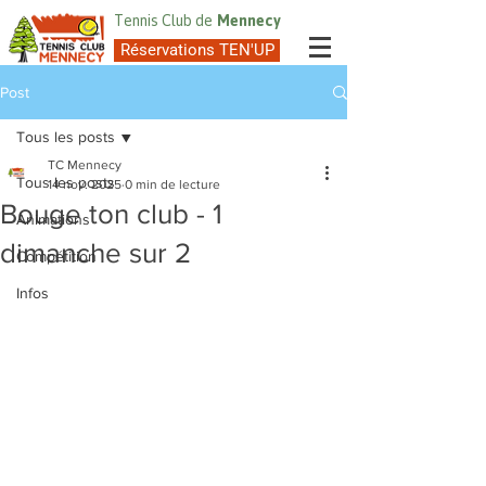
Tennis Club de
Mennecy
Réservations TEN'UP
Post
Tous les posts
TC Mennecy
Tous les posts
14 nov. 2025
0 min de lecture
Bouge ton club - 1
Animations
dimanche sur 2
Compétition
Infos